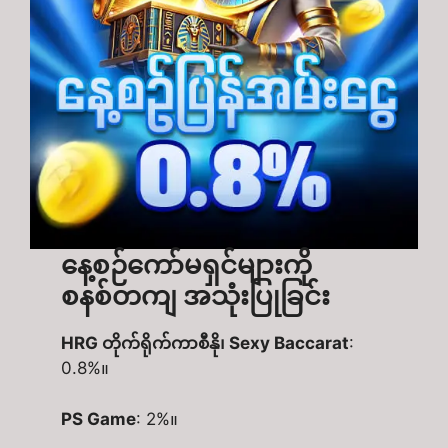
နေ့စဉ်ကော်မရှင်များကို
စနစ်တကျ အသုံးပြုခြင်း
HRG တိုက်ရိုက်ကာစီနို၊ Sexy Baccarat
:
0.8%။​
PS Game
: 2%။​