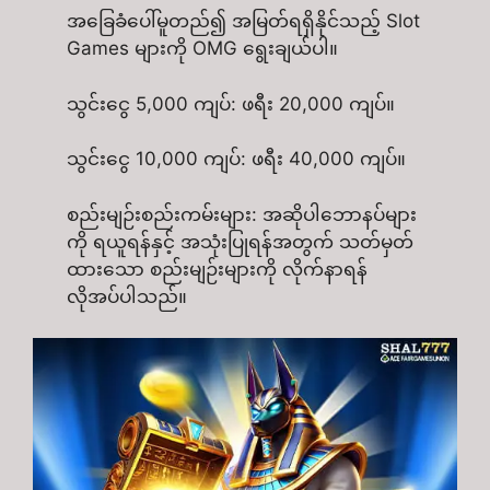
အခြေခံပေါ်မူတည်၍ အမြတ်ရရှိနိုင်သည့် Slot
Games များကို OMG ရွေးချယ်ပါ။
သွင်းငွေ 5,000 ကျပ်: ဖရီး 20,000 ကျပ်။​
သွင်းငွေ 10,000 ကျပ်: ဖရီး 40,000 ကျပ်။​
စည်းမျဉ်းစည်းကမ်းများ: အဆိုပါဘောနပ်များ
ကို ရယူရန်နှင့် အသုံးပြုရန်အတွက် သတ်မှတ်
ထားသော စည်းမျဉ်းများကို လိုက်နာရန်
လိုအပ်ပါသည်။