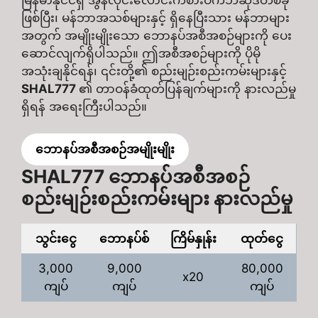
ဖြစ်ပြီး၊ မန်ဘာအသစ်များနှင့် ရှိနေပြီးသား မန်ဘာများ
အတွက် အမျိုးမျိုးသော ဘောနပ်အစီအစဉ်များကို ပေး
ဆောင်လျက်ရှိပါသည်။ ဤအစီအစဉ်များကို ပိုမို
အသုံးချနိုင်ရန်၊ ၎င်းတို့၏ စည်းမျဉ်းစည်းကမ်းများနှင့်
SHAL777
၏ တာဝန်ခံထုတ်ပြန်ချက်များကို နားလည်မှု
ရှိရန် အရေးကြီးပါသည်။​
ဘောနပ်အစီအစဉ်အမျိုးမျိုး
SHAL777
ဘောနပ်အစီအစဉ်
စည်းမျဉ်းစည်းကမ်းများ နားလည်မှု
သွင်းငွေ
ဘောနပ်စ်
ကြိမ်နှုန်း
ထုတ်ငွေ
3,000
9,000
80,000
x20
ကျပ်
ကျပ်
ကျပ်