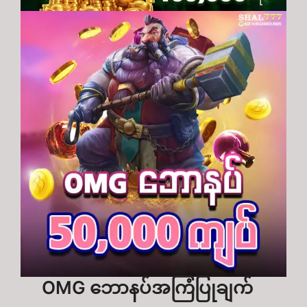
OMG ဘောနပ်အကြံပြုချက်