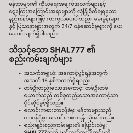
မန်ဘာများ၏ ကိုယ်ရေးအချက်အလက်များနှင့်
ငွေကြေးအကြောင်းအရာများကို လုံခြုံစိတ်ချရသော
နည်းစနစ်များဖြင့် ကာကွယ်ပေးပါသည်။ မေးခွန်းများ
နှင့် ပြဿနာများအတွက် 24/7 ဝန်ဆောင်မှုများကို ပေး
ဆောင်လျက်ရှိပါသည်။​
သိသင့်သော SHAL777 ၏
စည်းကမ်းချက်များ
အသက်အရွယ်: အကောင့်ဖွင့်ရန်အတွက်
အသက် 18 နှစ်အထက်ရှိရမည်။​
တစ်ဦးတည်းသောအကောင့်: တစ်ဦးတစ်
ယောက်သည် တစ်ခုတည်းသောအကောင့်သာ
ပိုင်ဆိုင်ခွင့်ရှိသည်။​
လောင်းကစားတာဝန်ခံမှု: မန်ဘာများသည်
တာဝန်ရှိစွာ လောင်းကစားရန် လိုအပ်သည်။​
စည်းမျဉ်းစည်းကမ်းများ၏ ပြောင်းလဲမှု:
SHAL777
သည် မည်သည့်အချိန်တွင်မဆို