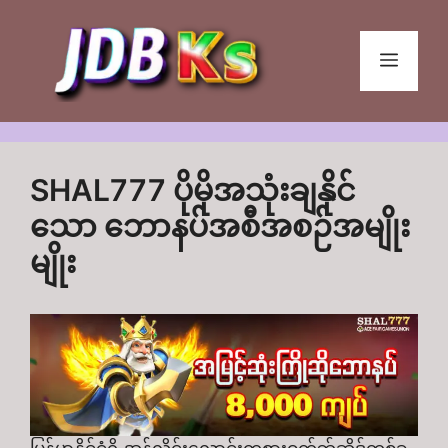
Skip
to
Menu
content
SHAL777 ပိုမိုအသုံးချနိုင်
သော ဘောနပ်အစီအစဉ်အမျိုး
မျိုး
မြန်မာနိုင်ငံရှိ အွန်လိုင်းလောင်းကစားဝက်ဘ်ဆိုဒ်တစ်ခု