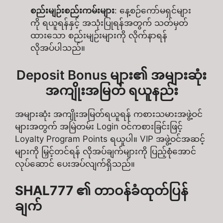
စည်းမျဉ်းစည်းကမ်းများ
: နေ့စဉ်ကော်မရှင်များ
ကို ရယူရန်နှင့် အသုံးပြုရန်အတွက် သတ်မှတ်
ထားသော စည်းမျဉ်းများကို လိုက်နာရန်
လိုအပ်ပါသည်။
Deposit Bonus များ၏ အများဆုံး
အကျိုးအမြတ် ရယူနည်း
အများဆုံး အကျိုးအမြတ်ရယူရန် ကစားသမားအဖွဲ့ဝင်
များအတွက် အမြဲတမ်း Login ဝင်ကစားခြင်းဖြင့်
Loyalty Program Points ရယူပါ။ VIP အဖွဲ့ဝင်အဆင့်
များကို မြှင့်တင်ရန် လိုအပ်ချက်များကို ပြည့်စုံအောင်
လုပ်ဆောင် ပေးအပ်လျက်ရှိသည်။
SHAL777 ၏ တာဝန်ခံထုတ်ပြန်
ချက်